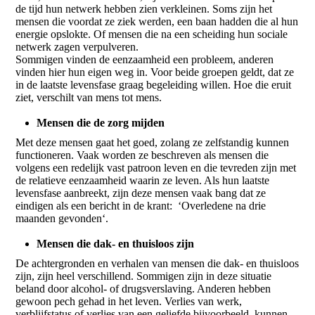
de tijd hun netwerk hebben zien verkleinen. Soms zijn het
mensen die voordat ze ziek werden, een baan hadden die al hun
energie opslokte. Of mensen die na een scheiding hun sociale
netwerk zagen verpulveren.
Sommigen vinden de eenzaamheid een probleem, anderen
vinden hier hun eigen weg in. Voor beide groepen geldt, dat ze
in de laatste levensfase graag begeleiding willen. Hoe die eruit
ziet, verschilt van mens tot mens.
Mensen die de zorg mijden
Met deze mensen gaat het goed, zolang ze zelfstandig kunnen
functioneren. Vaak worden ze beschreven als mensen die
volgens een redelijk vast patroon leven en die tevreden zijn met
de relatieve eenzaamheid waarin ze leven. Als hun laatste
levensfase aanbreekt, zijn deze mensen vaak bang dat ze
eindigen als een bericht in de krant: ‘Overledene na drie
maanden gevonden‘.
Mensen die dak- en thuisloos zijn
De achtergronden en verhalen van mensen die dak- en thuisloos
zijn, zijn heel verschillend. Sommigen zijn in deze situatie
beland door alcohol- of drugsverslaving. Anderen hebben
gewoon pech gehad in het leven. Verlies van werk,
verblijfstatus of verlies van een geliefde bijvoorbeeld, kunnen