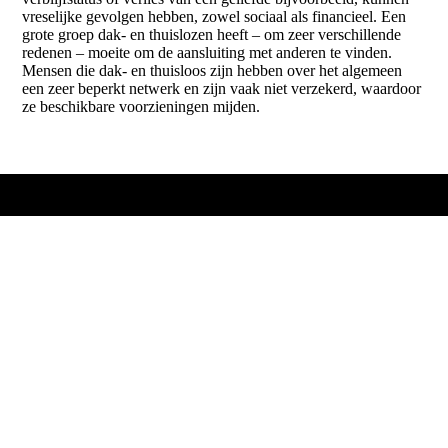
vreselijke gevolgen hebben, zowel sociaal als financieel. Een
grote groep dak- en thuislozen heeft – om zeer verschillende
redenen – moeite om de aansluiting met anderen te vinden.
Mensen die dak- en thuisloos zijn hebben over het algemeen
een zeer beperkt netwerk en zijn vaak niet verzekerd, waardoor
ze beschikbare voorzieningen mijden.
Stichting
Eenzam
e Dood | NAbij
Postbus 199
6800 AD Arnhem
T. 085 - 016 33 33
M. info@nabij.nu
W. www.eenzamedood.nl | www.nabij.nu
copyright © 2026
Foto's op deze website zijn van
Thomas Leuthard